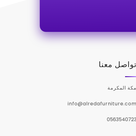
واصل معنا
كة المكرمة
info@alredafurniture.co
056354072