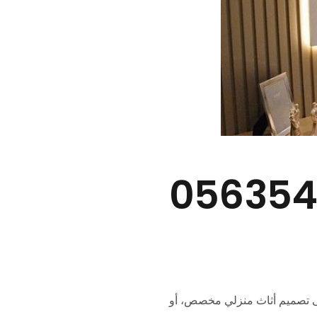
ر بمكة – 0563540723
إلى تصميم أثاث منزلي مخصص، أو