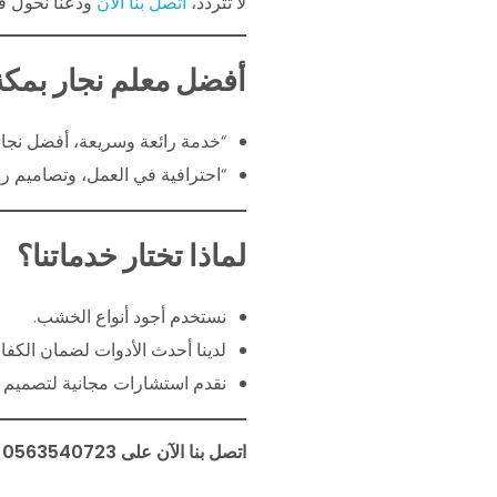
لا تتردد،
اتصل بنا الآن
ودعنا نحول فك
أفضل معلم نجار بمكة
“خدمة رائعة وسريعة، أفضل نجا
“احترافية في العمل، وتصاميم رائ
لماذا تختار خدماتنا؟
نستخدم أجود أنواع الخشب.
لدينا أحدث الأدوات لضمان الكفاء
نقدم استشارات مجانية لتصميم ا
اتصل بنا الآن على 0563540723 أو تواصل عبر واتساب لطلب خدماتنا. نحن في انتظار مكالمتك لنبدأ مشروعك اليوم!