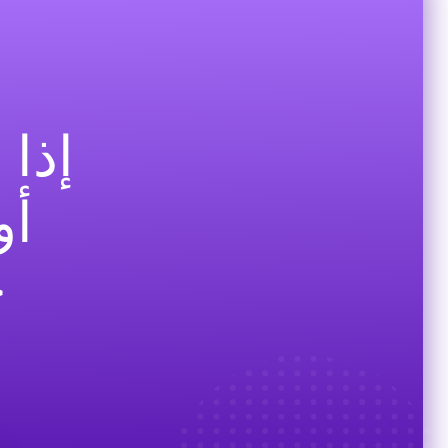
إذا
أو
خ