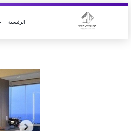
الرئيسية
خ
AlReda Furniture