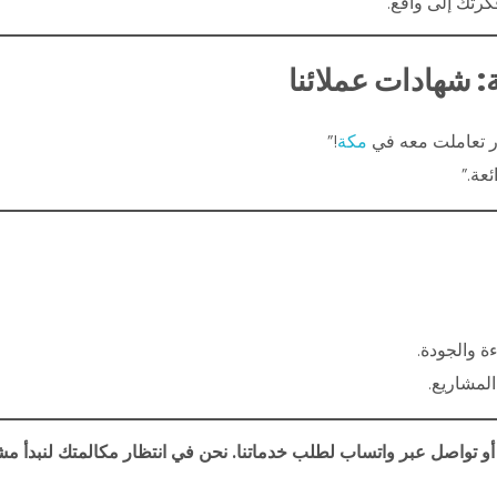
رتك إلى واقع.
: شهادات عملائنا
ر تعاملت معه في
مكة
!”
عة.”
ة والجودة.
لمشاريع.