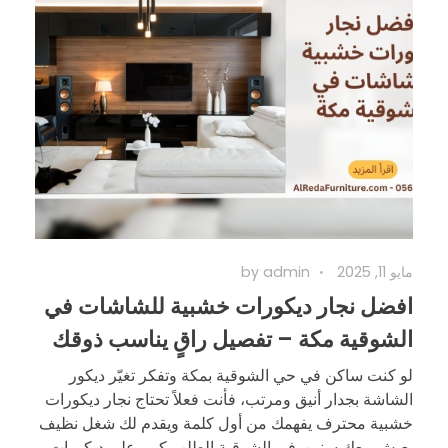
مايو 11, 2025
admin
by
افضل نجار ديكورات خشبية للشاشات في
الشوقية مكة – تفصيل راقٍ يناسب ذوقك
لو كنت ساكن في حي الشوقية بمكة وتفكر تغيّر ديكور
الشاشة بجدار أنيق ومرتب، فأنت فعلاً تحتاج نجار ديكورات
خشبية محترف يفهمك من أول كلمة ويقدم لك شغل نظيف
يعيش معك سنين. في الشوقية الطلب كبير على ديكورات